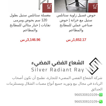
حوض غسيل زاوية ستانلس
مغسلة ستانلس ستيل بطول
طاو
ستيل مع خزانة | حوض
120 سم بحوض ومرمى
صناعي عملي للمطابخ
نفايات | خيار مثالي للمطابخ
والمطاعم
والمطاعم
1,652.17
ر.س
3,146.96
ر.س
شركة الشعاع الفضي المضيء للتجارة، نطمح أن نكون أصحاب
الريادة في مجال بيع وتوريد جميع أنواع مصبات الشلال ومستلزمات
الحدائق
+966530810109
+966530810109