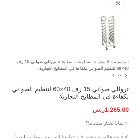
اضغط للتكبير
الرئيسية
»
المتجر
»
مستلزمات مطابخ
»
تروللي صواني 15 رف
40×60 لتنظيم الصواني بكفاءة في المطابخ التجارية
تروللي صواني 15 رف 40×60 لتنظيم الصواني
بكفاءة في المطابخ التجارية
1,265.00
ر.س
✨ لماذا تختار منتجاتنا؟
✔ جودة عالية: نستخدم خامات استانلس ستيل مقاومة للصدأ