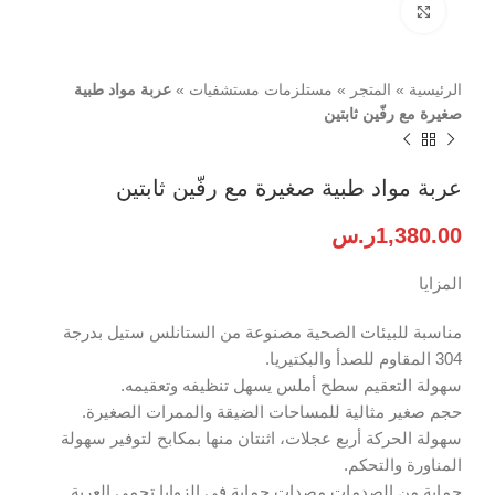
اضغط للتكبير
الرئيسية
»
المتجر
»
مستلزمات مستشفيات
»
عربة مواد طبية
صغيرة مع رفّين ثابتين
عربة مواد طبية صغيرة مع رفّين ثابتين
1,380.00
ر.س
المزايا
مناسبة للبيئات الصحية مصنوعة من الستانلس ستيل بدرجة
304 المقاوم للصدأ والبكتيريا.
سهولة التعقيم سطح أملس يسهل تنظيفه وتعقيمه.
حجم صغير مثالية للمساحات الضيقة والممرات الصغيرة.
سهولة الحركة أربع عجلات، اثنتان منها بمكابح لتوفير سهولة
المناورة والتحكم.
حماية من الصدمات مصدات حماية في الزوايا تحمي العربة