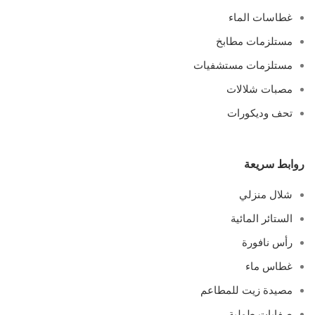
غطاسات الماء
مستلزمات مطابخ
مستلزمات مستشفيات
مصبات شلالات
تحف وديكورات
روابط سريعة
شلال منزلي
الستائر المائية
رأس نافورة
غطاس ماء
مصيدة زيت للمطاعم
صفايات طولية