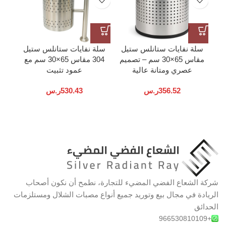
سلة نفايات ستانلس ستيل
سلة نفايات ستانلس ستيل
مقاس 65×30 سم – تصميم
304 مقاس 65×30 سم مع
عصري ومتانة عالية
عمود تثبيت
356.52
ر.س
530.43
ر.س
شركة الشعاع الفضي المضيء للتجارة، نطمح أن نكون أصحاب
الريادة في مجال بيع وتوريد جميع أنواع مصبات الشلال ومستلزمات
الحدائق
+966530810109