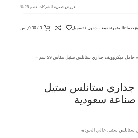
عروض حصرية للشركات خصم 25 %
خ
خدماتنا
المتجر
تخفيضات
دخول / تسجيل
0
/
0.00
ر.س
حامل ميكروويف جداري ستانلس ستيل مقاس 59 سم –
جداري ستانلس ستيل
 ستانلس ستيل عالي الجودة،