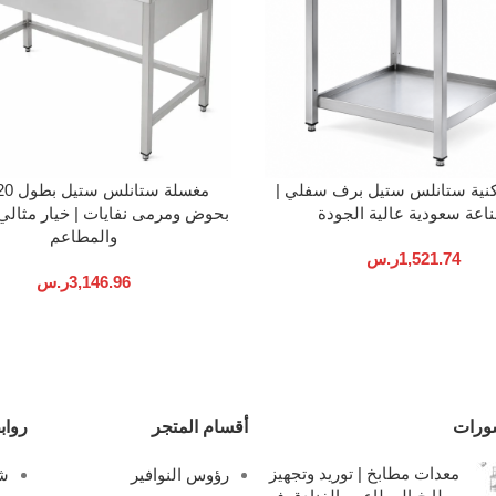
السلة
إضافة إلى السلة
كنية ستانلس ستيل برف سفلي |
اعة سعودية عالية الجودة
بحوض ومرمى نفايات | خيار مثالي
والمطاعم
1,521.74
ر.س
3,146.96
ر.س
ورات
أقسام المتجر
رواب
معدات مطابخ | توريد وتجهيز
رؤوس النوافير
شل