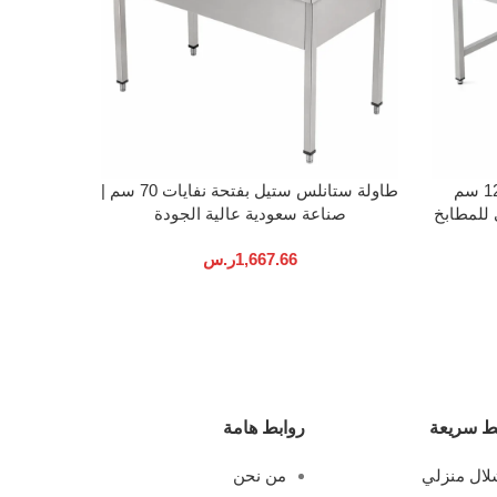
إضافة إلى السلة
إضافة إلى ا
مغسلة ستانلس ستيل بطول 120 سم
طاولة ستانلس ستيل بفتحة نفايات 70 سم |
حامل م
 للمطابخ
صناعة سعودية عالية الجودة
مقاس 53 سم – ص
1,667.66
ر.س
ط سريعة
روابط هامة
ال منزلي
من نحن