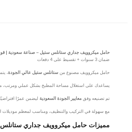
حامل ميكروويف جداري ستانلس ستيل – صناعة سعودية | قوي وم
ضمان 3 سنوات + تقسيط على 4 دفعات
حامل ميكروويف مصنوع من
ستانلس ستيل عالي الجودة
، يتم
يساعدك على استغلال مساحة المطبخ بشكل عملي ومرتب، مما يجع
تم تصنيعه وفق
معايير الجودة السعودية
ليضمن عمرًا افتراضيًا 
مع سهولة في التركيب والتنظيف، ومناسب لمعظم موديلات ا
مميزات حامل ميكروويف جداري ستانلس 