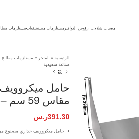
مصبات شلالات
رؤوس النوافير
مستلزمات مستشفيات
مستلزمات مطاب
الرئيسية
»
المتجر
»
مستلزمات مطابخ
»
صناعة سعودية
حامل ميكروويف 
مقاس 59 سم – صناعة سعودية
391.30
ر.س
حامل ميكروويف جداري مصنوع من