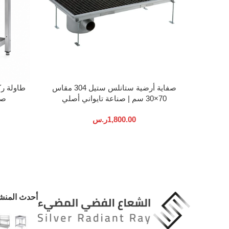
إضافة إلى السلة
إضافة إلى 
صفاية أرضية ستانلس ستيل 304 مقاس
طاولة ر
70×30 سم | صناعة تايواني أصلي
صن
1,800.00
ر.س
أحدث المنش