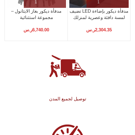
مدفأة ديكور بإضاءة LED تضيف
مدفأة ديكور بغاز الايثانول –
لمسة دافئة وعصرية لمنزلك
مجموعة استثنائية
2,304.35
ر.س
6,740.00
ر.س
توصيل لجميع المدن