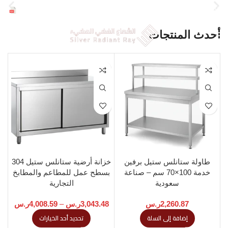
ملفات الشركة
عروض حصرية للشركات خصم 30%
أحدث المنتجات
طاولة ستانلس ستيل برفين
خزانة أرضية ستانلس ستيل 304
خدمة 100×70 سم – صناعة
بسطح عمل للمطاعم والمطابخ
سعودية
التجارية
2,260.87
ر.س
3,043.48
ر.س
–
4,008.59
ر.س
0
إضافة إلى السلة
تحديد أحد الخيارات