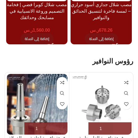
مصب شلال جداري أسود حراري
مصب شلال كوبرا فضي | فخامة
مص
– لمسة فاخرة لتنسيق الحدائق
التصميم وروعة الانسيابية في
والنوافير
مسابحك وحدائقك
678.26
ر.س
1,560.00
ر.س
إضافة إلى السلة
إضافة إلى السلة
رؤوس النوافير
فوهة نافورة العاب نارية
فوهة نافورة احادية من الفولاذ
را