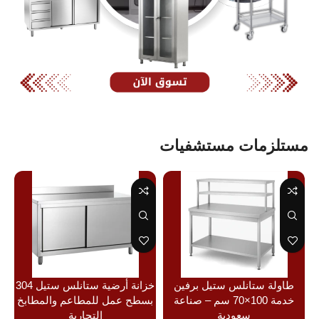
مستلزمات مستشفيات
طاولة ستانلس ستيل برفين
خزانة أرضية ستانلس ستيل 304
خدمة 100×70 سم – صناعة
بسطح عمل للمطاعم والمطابخ
سعودية
التجارية