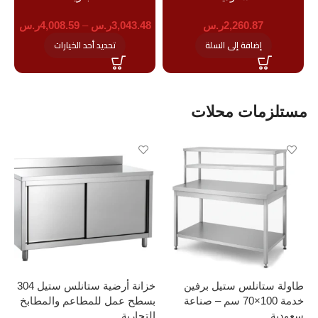
2,260.87
ر.س
3,043.48
ر.س
–
4,008.59
ر.س
إضافة إلى السلة
تحديد أحد الخيارات
مستلزمات محلات
طاولة ستانلس ستيل برفين
خزانة أرضية ستانلس ستيل 304
خدمة 100×70 سم – صناعة
بسطح عمل للمطاعم والمطابخ
سعودية
التجارية
160 سم