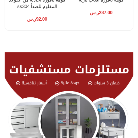
المقاوم للصدأ ss304
جم
287.00
ر.س
92.00
ر.س