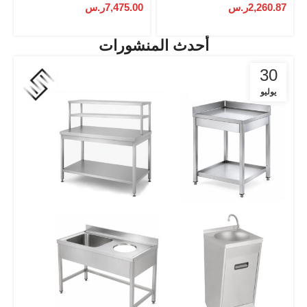
2,260.87
ر.س
7,475.00
ر.س
أحدث المنشورات
30
يوليو