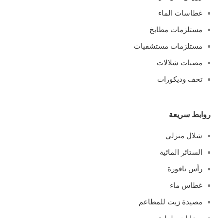
غطاسات الماء
مستلزمات مطابخ
مستلزمات مستشفيات
مصبات شلالات
تحف وديكورات
روابط سريعة
شلال منزلي
الستائر المائية
رأس نافورة
غطاس ماء
مصيدة زيت للمطاعم