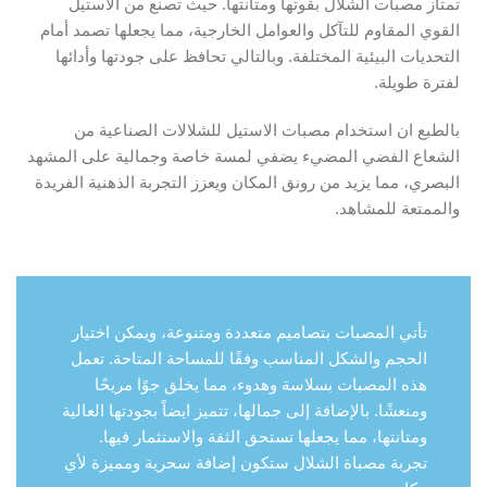
تمتاز مصبات الشلال بقوتها ومتانتها. حيث تصنع من الاستيل
القوي المقاوم للتآكل والعوامل الخارجية، مما يجعلها تصمد أمام
التحديات البيئية المختلفة. وبالتالي تحافظ على جودتها وأدائها
لفترة طويلة.
بالطبع ان استخدام مصبات الاستيل للشلالات الصناعية من
الشعاع الفضي المضيء يضفي لمسة خاصة وجمالية على المشهد
البصري، مما يزيد من رونق المكان ويعزز التجربة الذهنية الفريدة
والممتعة للمشاهد.
تأتي المصبات بتصاميم متعددة ومتنوعة، ويمكن اختيار
الحجم والشكل المناسب وفقًا للمساحة المتاحة. تعمل
هذه المصبات بسلاسة وهدوء، مما يخلق جوًا مريحًا
ومنعشًا. بالإضافة إلى جمالها، تتميز ايضاً بجودتها العالية
ومتانتها، مما يجعلها تستحق الثقة والاستثمار فيها.
تجربة مصباة الشلال ستكون إضافة سحرية ومميزة لأي