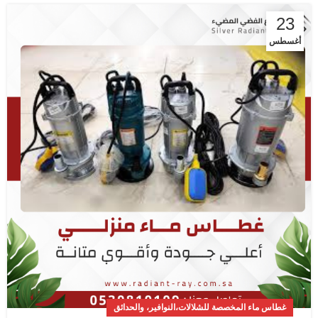
23
أغسطس
غطاس ماء المخصصة للشلالات،النوافير، والحدائق