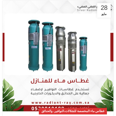
28
مايو
غطاس ماء المخصصة للشلالات،النوافير، والحدائق