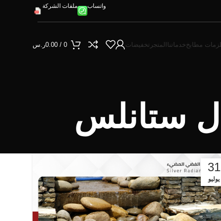
واتساب
ملفات الشركة
زمات مطابخ
خدماتنا
المتجر
تخفيضات
0
/
0.00
ر.س
ل ستانلس
31
يوليو