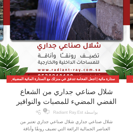
,
ستارة مائية | اجعل الفخامة تتدفق في منزلك مع الستارة المائية المضيئة
مصبات الشلال | حوّل حديقتك إلى واحة من الاسترخاء والفخامة
شلال صناعي جداري من الشعاع
الفضي المضيء للمصبات والنوافير
0
بواسطة
Radiant Ray.est
شلال صناعي جداري شلال صناعي جداري تعتبر من
العناصر الجمالية الرائعة التي تضيف رونقًا وأناقة