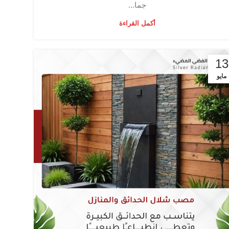
جما...
أكمل القراءة
13
مايو