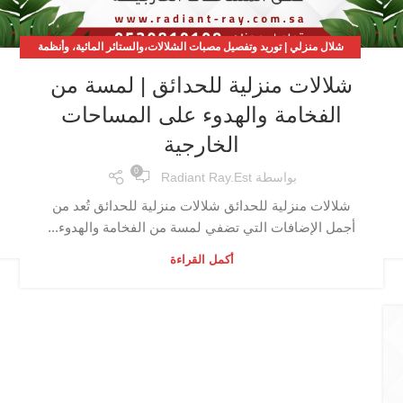
شلال منزلي | توريد وتفصيل مصبات الشلالات،والستائر المائية، وأنظمة
الحدائق والمسابح
شلالات منزلية للحدائق | لمسة من
الفخامة والهدوء على المساحات
الخارجية
0
بواسطة
Radiant Ray.est
شلالات منزلية للحدائق شلالات منزلية للحدائق تُعد من
أجمل الإضافات التي تضفي لمسة من الفخامة والهدوء...
أكمل القراءة