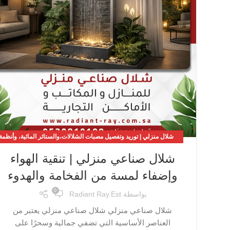
شلال منزلي | توريد وتفصيل مصبات الشلالات،والستائر المائية، وأنظمة
الحدائق والمسابح
شلال صناعي منزلي | تنقية الهواء
وإضفاء لمسة من الفخامة والهدوء
0
بواسطة
Radiant Ray.est
شلال صناعي منزلي شلال صناعي منزلي يعتبر من
العناصر الأساسية التي تضفي جمالية وسحرًا على