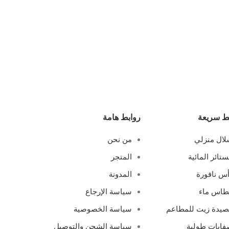
ط سريعة
روابط هامة
ال منزلي
من نحن
ستائر المائية
المتجر
س نافورة
المدونة
طاس ماء
سياسة الإرجاع
يدة زيت للمطاعم
سياسة الخصوصية
ايات طولية
سياسة الشحن والتوصيل