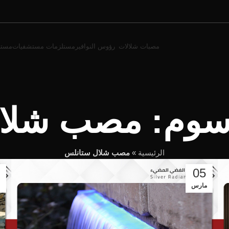
مصبات شلالات
رؤوس النوافير
مستلزمات مستشفيات
مستل
سوم: مصب شلا
الرئيسية
»
مصب شلال ستانلس
05
مارس