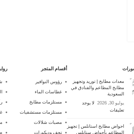
ورات
أقسام المتجر
رواب
معدات مطابخ | توريد وتجهيز
رؤوس النوافير
شل
مطابخ المطاعم والفنادق في
غطاسات الماء
ال
السعودية
مستلزمات مطابخ
رأ
يوليو 30, 2026
لا يوجد
تعليقات
مستلزمات مستشفيات
غ
مصبات شلالات
مص
احواض مطابخ استانلس | تجهيز
المطاعم بأحواض ستانلس
تحف وديكورات
صف