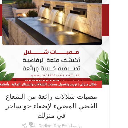
شلال منزلي | توريد وتفصيل مصبات الشلالات،والستائر المائية، وأنظمة
الحدائق والمسابح
مصبات شلالات رائعة من الشعاع
,
مصبات الشلال | حوّل حديقتك إلى واحة من الاسترخاء والفخامة
الفضي المضيء لإضفاء جو ساحر
في منزلك
0
بواسطة
Radiant Ray.est