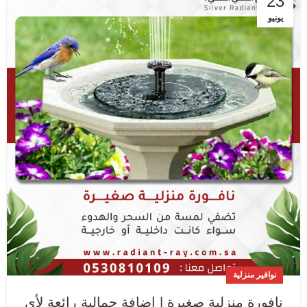
23
يونيو
نوافير منزلية
نافورة منزلية صغيرة | إضافة جمالية رائعة لأي