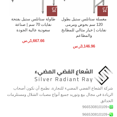
مغسلة ستانلس ستيل بطول
طاولة ستانلس ستيل بفتحة
ح
120 سم بحوض ومرمى
نفايات 70 سم | صناعة
نفايات | خيار مثالي للمطابخ
سعودية عالية الجودة
والمطاعم
1,667.66
ر.س
3,146.96
ر.س
شركة الشعاع الفضي المضيء للتجارة، نطمح أن نكون أصحاب
الريادة في مجال بيع وتوريد جميع أنواع مصبات الشلال ومستلزمات
الحدائق
+966530810109
+966530810109