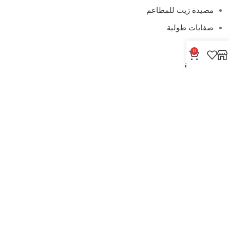
مصيدة زيت للمطاعم
صفايات طولية
0
روابط هامة
من نحن
المتجر
المدونة
سياسة الإرجاع
سياسة الخصوصية
سياسة الشحن والتوصيل
الشعاع الفضي المضيء
2026
جميع الحقوق محفوظة