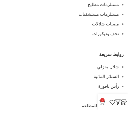
مستلزمات مطابخ
مستلزمات مستشفيات
مصبات شلالات
تحف وديكورات
روابط سريعة
شلال منزلي
الستائر المائية
رأس نافورة
غطاس ماء
0
مصيدة زيت للمطاعم
صفايات طولية