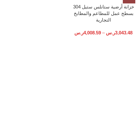
خزانة أرضية ستانلس ستيل 304
بسطح عمل للمطاعم والمطابخ
التجارية
3,043.48
ر.س
–
4,008.59
ر.س