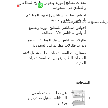
معدات مطابخ | توريد وتجهيز مطابخ المطاعم
واتساب
ملفات الشركة
والفنادق في السعودية
احواض مطابخ استانلس | تجهيز المطاعم
بأحواض ستانلس تجارية
زمات مطابخ
خدماتنا
المتجر
تخفيضات
0
/
0.00
ر.س
احواض استانلس للمطبخ |توريد وتصنيع
أحواض ستانلس 304 للمطاعم
طاولات ستانلس ستيل للمطابخ | تصنيع
وتوريد طاولات مطاعم في السعودية
مستلزمات المستشفيات | دليل شامل لأهم
المعدات الطبية وتجهيزات المستشفيات
الحديثة
المنتجات
عربة طبية مستطيلة من
الستانلس ستيل مع درجين
ورفين