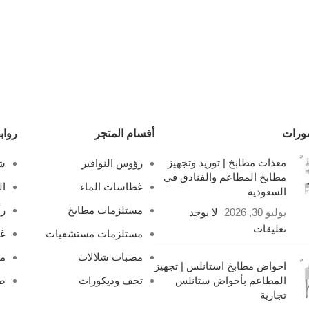
ورات
أقسام المتجر
رواب
معدات مطابخ | توريد وتجهيز
رؤوس النوافير
شل
مطابخ المطاعم والفنادق في
غطاسات الماء
ال
السعودية
مستلزمات مطابخ
رأ
يوليو 30, 2026
لا يوجد
تعليقات
مستلزمات مستشفيات
غ
مصبات شلالات
مص
احواض مطابخ استانلس | تجهيز
المطاعم بأحواض ستانلس
تحف وديكورات
صف
تجارية