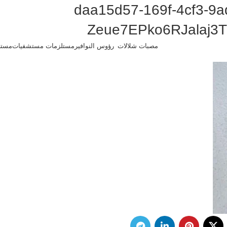
daa15d57-169f-4cf3-9
Zeue7EPko6RJalaj3
مصبات شلالات
رؤوس النوافير
مستلزمات مستشفيات
مستل