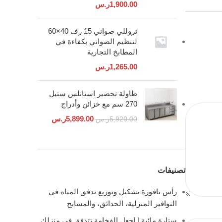
1,900.00
ر.س
تروللي صواني 15 رف 40×60
لتنظيم الصواني بكفاءة في
المطابخ التجارية
1,265.00
ر.س
طاولة تحضير استانلس ستيل
270 سم مع خزائن وأدراج
5,899.00
ر.س
5,920.00
ر.س
تصنيفات
رأس نافورة تشكيل وتوزيع تدفق المياه في
النوافير المنزلية، الحدائق، والمسابح
ستارة مائية | اجعل الفخامة تتدفق في منزلك