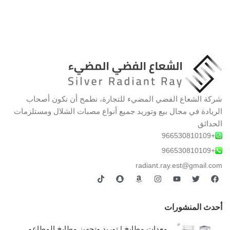
شركة الشعاع الفضي المضيء للتجارة، نطمح أن نكون أصحاب
الريادة في مجال بيع وتوريد جميع أنواع مصبات الشلال ومستلزمات
الحدائق
+966530810109
+966530810109
radiant.ray.est@gmail.com
أحدث المنشورات
معدات مطابخ | توريد وتجهيز مطابخ المطاعم