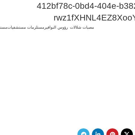
412bf78c-0bd4-404e-b3
rwz1fXHNL4EZ8Xoo
مصبات شلالات
رؤوس النوافير
مستلزمات مستشفيات
مستل