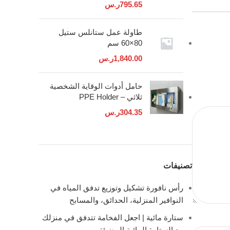
795.65
ر.س
طاولة عمل ستانلس ستيل
80×60 سم
1,840.00
ر.س
حامل أدوات الوقاية الشخصية
ثلاثي – PPE Holder
304.35
ر.س
تصنيفات
رأس نافورة تشكيل وتوزيع تدفق المياه في
النوافير المنزلية، الحدائق، والمسابح
ستارة مائية | اجعل الفخامة تتدفق في منزلك
مع الستارة المائية المضيئة