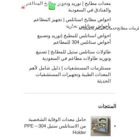
معدات مطابخ | توريد وتجهيز مطابخ المطاعم
واتساب
ملفات الشركة
والفنادق في السعودية
احواض مطابخ استانلس | تجهيز المطاعم
بأحواض ستانلس تجارية
زمات مطابخ
خدماتنا
المتجر
تخفيضات
0
/
0.00
ر.س
احواض استانلس للمطبخ |توريد وتصنيع
أحواض ستانلس 304 للمطاعم
طاولات ستانلس ستيل للمطابخ | تصنيع
وتوريد طاولات مطاعم في السعودية
مستلزمات المستشفيات | دليل شامل لأهم
المعدات الطبية وتجهيزات المستشفيات
الحديثة
المنتجات
حامل معدات الوقاية الشخصية
من الاستانلس ستيل 304 – PPE
Holder