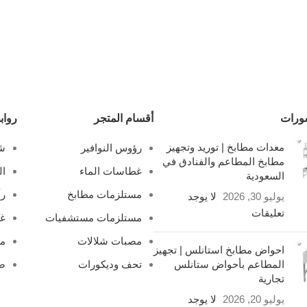
ورات
أقسام المتجر
رواب
معدات مطابخ | توريد وتجهيز
رؤوس النوافير
شل
مطابخ المطاعم والفنادق في
غطاسات الماء
ال
السعودية
مستلزمات مطابخ
رأ
يوليو 30, 2026
لا يوجد
تعليقات
مستلزمات مستشفيات
غ
مصبات شلالات
مص
احواض مطابخ استانلس | تجهيز
المطاعم بأحواض ستانلس
تحف وديكورات
صف
تجارية
يوليو 20, 2026
لا يوجد