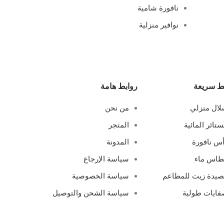
نافورة شامية
نوافير منزلية
ط سريعة
روابط هامة
ال منزلي
من نحن
ستائر المائية
المتجر
س نافورة
المدونة
طاس ماء
سياسة الإرجاع
يدة زيت للمطاعم
سياسة الخصوصية
ايات طولية
سياسة الشحن والتوصيل