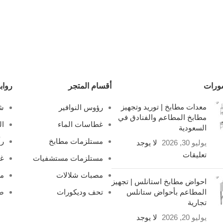
ورات
أقسام المتجر
رواب
معدات مطابخ | توريد وتجهيز
رؤوس النوافير
شل
مطابخ المطاعم والفنادق في
غطاسات الماء
ال
السعودية
مستلزمات مطابخ
رأ
يوليو 30, 2026
لا يوجد
تعليقات
مستلزمات مستشفيات
غ
مصبات شلالات
مص
احواض مطابخ استانلس | تجهيز
المطاعم بأحواض ستانلس
تحف وديكورات
صف
تجارية
يوليو 20, 2026
لا يوجد