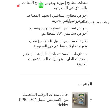
معدات مطابخ | توريد وتجهيز مطابخ المطاعم
واتساب
ملفات الشركة
والفنادق في السعودية
احواض مطابخ استانلس | تجهيز المطاعم
بأحواض ستانلس تجارية
زمات مطابخ
خدماتنا
المتجر
تخفيضات
0
/
0.00
ر.س
احواض استانلس للمطبخ |توريد وتصنيع
أحواض ستانلس 304 للمطاعم
طاولات ستانلس ستيل للمطابخ | تصنيع
وتوريد طاولات مطاعم في السعودية
مستلزمات المستشفيات | دليل شامل لأهم
المعدات الطبية وتجهيزات المستشفيات
الحديثة
المنتجات
حامل معدات الوقاية الشخصية
من الاستانلس ستيل 304 – PPE
Holder