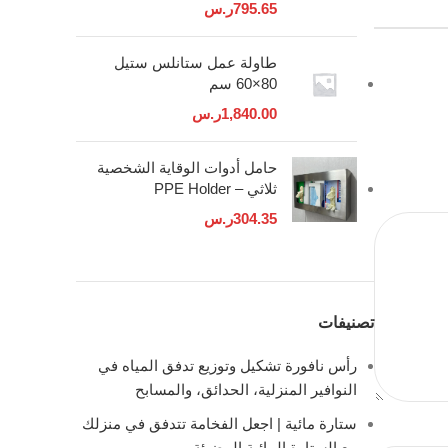
795.65
ر.س
طاولة عمل ستانلس ستيل
80×60 سم
1,840.00
ر.س
حامل أدوات الوقاية الشخصية
ثلاثي – PPE Holder
304.35
ر.س
تصنيفات
رأس نافورة تشكيل وتوزيع تدفق المياه في
النوافير المنزلية، الحدائق، والمسابح
ستارة مائية | اجعل الفخامة تتدفق في منزلك
مع الستارة المائية المضيئة