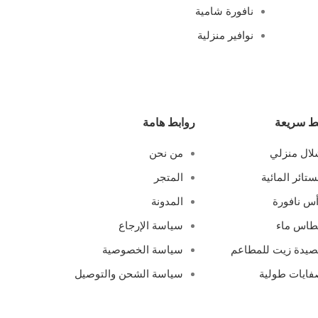
نافورة شامية
نوافير منزلية
ط سريعة
روابط هامة
ال منزلي
من نحن
ستائر المائية
المتجر
س نافورة
المدونة
طاس ماء
سياسة الإرجاع
يدة زيت للمطاعم
سياسة الخصوصية
ايات طولية
سياسة الشحن والتوصيل