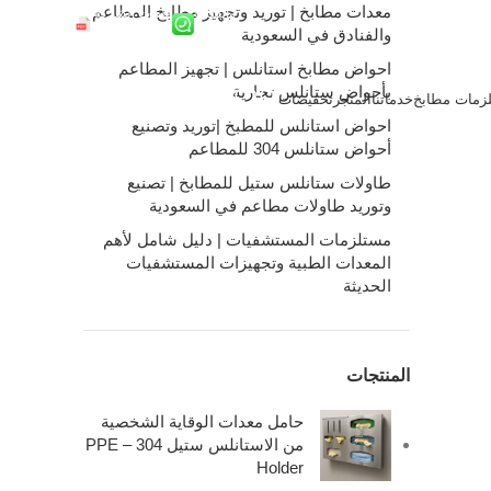
معدات مطابخ | توريد وتجهيز مطابخ المطاعم
واتساب
ملفات الشركة
والفنادق في السعودية
احواض مطابخ استانلس | تجهيز المطاعم
بأحواض ستانلس تجارية
زمات مطابخ
خدماتنا
المتجر
تخفيضات
0
/
0.00
ر.س
احواض استانلس للمطبخ |توريد وتصنيع
أحواض ستانلس 304 للمطاعم
طاولات ستانلس ستيل للمطابخ | تصنيع
وتوريد طاولات مطاعم في السعودية
مستلزمات المستشفيات | دليل شامل لأهم
المعدات الطبية وتجهيزات المستشفيات
الحديثة
المنتجات
حامل معدات الوقاية الشخصية
من الاستانلس ستيل 304 – PPE
Holder