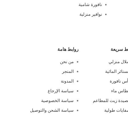
نافورة شامية
نوافير منزلية
ط سريعة
روابط هامة
ال منزلي
من نحن
ستائر المائية
المتجر
س نافورة
المدونة
طاس ماء
سياسة الإرجاع
يدة زيت للمطاعم
سياسة الخصوصية
ايات طولية
سياسة الشحن والتوصيل