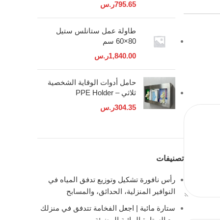
795.65
ر.س
طاولة عمل ستانلس ستيل
80×60 سم
1,840.00
ر.س
حامل أدوات الوقاية الشخصية
ثلاثي – PPE Holder
304.35
ر.س
تصنيفات
رأس نافورة تشكيل وتوزيع تدفق المياه في
النوافير المنزلية، الحدائق، والمسابح
ستارة مائية | اجعل الفخامة تتدفق في منزلك
مع الستارة المائية المضيئة