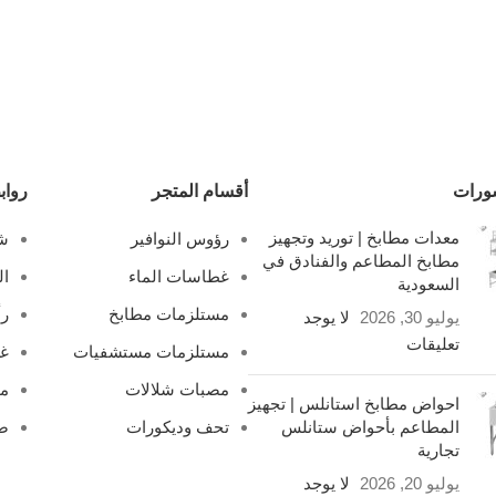
ورات
أقسام المتجر
رواب
معدات مطابخ | توريد وتجهيز
رؤوس النوافير
شل
مطابخ المطاعم والفنادق في
غطاسات الماء
ال
السعودية
مستلزمات مطابخ
رأ
يوليو 30, 2026
لا يوجد
تعليقات
مستلزمات مستشفيات
غ
مصبات شلالات
مص
احواض مطابخ استانلس | تجهيز
المطاعم بأحواض ستانلس
تحف وديكورات
صف
تجارية
يوليو 20, 2026
لا يوجد