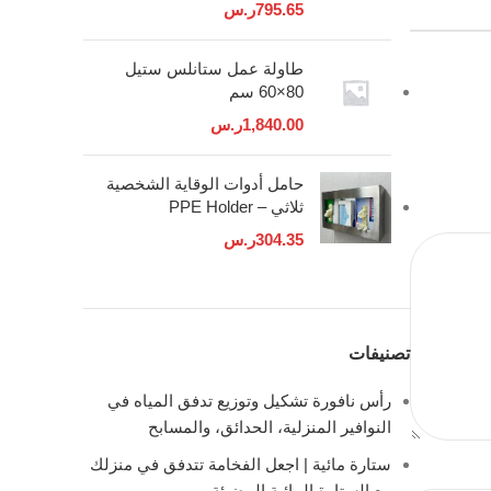
795.65
ر.س
طاولة عمل ستانلس ستيل
80×60 سم
1,840.00
ر.س
حامل أدوات الوقاية الشخصية
ثلاثي – PPE Holder
304.35
ر.س
تصنيفات
رأس نافورة تشكيل وتوزيع تدفق المياه في
النوافير المنزلية، الحدائق، والمسابح
ستارة مائية | اجعل الفخامة تتدفق في منزلك
مع الستارة المائية المضيئة