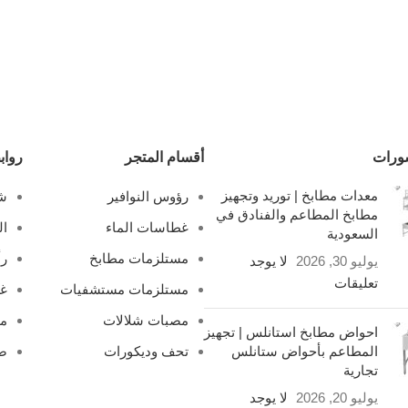
ورات
أقسام المتجر
رواب
معدات مطابخ | توريد وتجهيز
رؤوس النوافير
شل
مطابخ المطاعم والفنادق في
غطاسات الماء
ال
السعودية
مستلزمات مطابخ
رأ
يوليو 30, 2026
لا يوجد
تعليقات
مستلزمات مستشفيات
غ
مصبات شلالات
مص
احواض مطابخ استانلس | تجهيز
المطاعم بأحواض ستانلس
تحف وديكورات
صف
تجارية
يوليو 20, 2026
لا يوجد