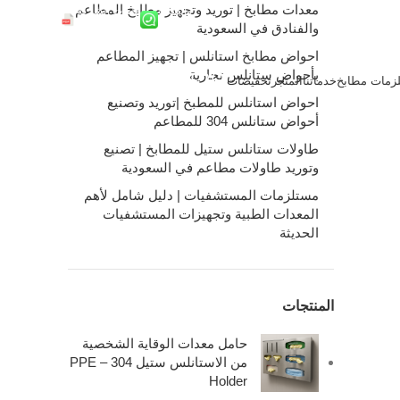
معدات مطابخ | توريد وتجهيز مطابخ المطاعم
واتساب
ملفات الشركة
والفنادق في السعودية
احواض مطابخ استانلس | تجهيز المطاعم
بأحواض ستانلس تجارية
زمات مطابخ
خدماتنا
المتجر
تخفيضات
0
/
0.00
ر.س
احواض استانلس للمطبخ |توريد وتصنيع
أحواض ستانلس 304 للمطاعم
طاولات ستانلس ستيل للمطابخ | تصنيع
وتوريد طاولات مطاعم في السعودية
مستلزمات المستشفيات | دليل شامل لأهم
المعدات الطبية وتجهيزات المستشفيات
الحديثة
المنتجات
حامل معدات الوقاية الشخصية
من الاستانلس ستيل 304 – PPE
Holder