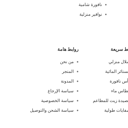
نافورة شامية
نوافير منزلية
ط سريعة
روابط هامة
ال منزلي
من نحن
ستائر المائية
المتجر
س نافورة
المدونة
طاس ماء
سياسة الإرجاع
يدة زيت للمطاعم
سياسة الخصوصية
ايات طولية
سياسة الشحن والتوصيل