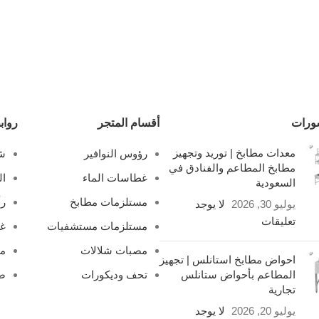
ورات
أقسام المتجر
رواب
معدات مطابخ | توريد وتجهيز
رؤوس النوافير
شل
مطابخ المطاعم والفنادق في
غطاسات الماء
ال
السعودية
مستلزمات مطابخ
رأ
يوليو 30, 2026
لا يوجد
تعليقات
مستلزمات مستشفيات
غ
مصبات شلالات
مص
احواض مطابخ استانلس | تجهيز
المطاعم بأحواض ستانلس
تحف وديكورات
صف
تجارية
يوليو 20, 2026
لا يوجد