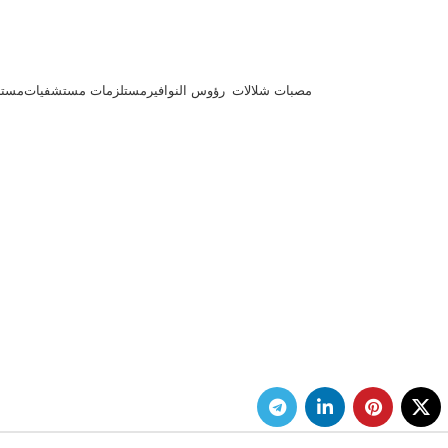
مصبات شلالات
رؤوس النوافير
مستلزمات مستشفيات
مستل