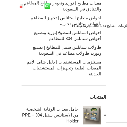
معدات مطابخ | توريد وتجهيز مطابخ المطاعم
واتساب
ملفات الشركة
والفنادق في السعودية
احواض مطابخ استانلس | تجهيز المطاعم
بأحواض ستانلس تجارية
زمات مطابخ
خدماتنا
المتجر
تخفيضات
0
/
0.00
ر.س
احواض استانلس للمطبخ |توريد وتصنيع
أحواض ستانلس 304 للمطاعم
طاولات ستانلس ستيل للمطابخ | تصنيع
وتوريد طاولات مطاعم في السعودية
مستلزمات المستشفيات | دليل شامل لأهم
المعدات الطبية وتجهيزات المستشفيات
الحديثة
المنتجات
حامل معدات الوقاية الشخصية
من الاستانلس ستيل 304 – PPE
Holder