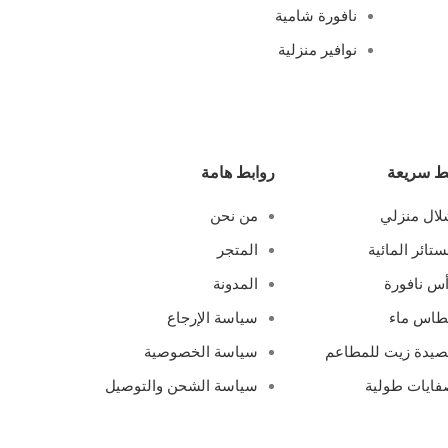
نافورة شامية
نوافير منزلية
ط سريعة
روابط هامة
ال منزلي
من نحن
ستائر المائية
المتجر
س نافورة
المدونة
طاس ماء
سياسة الإرجاع
يدة زيت للمطاعم
سياسة الخصوصية
ايات طولية
سياسة الشحن والتوصيل