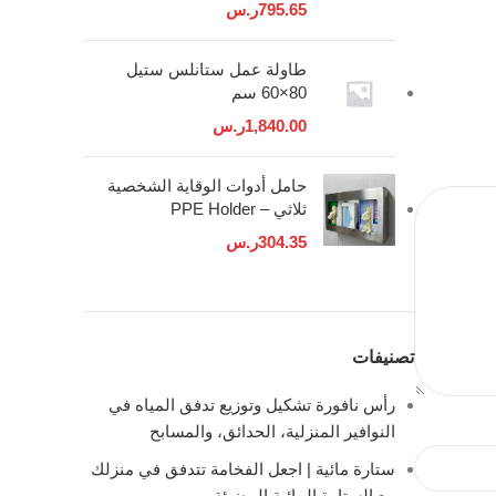
795.65
ر.س
طاولة عمل ستانلس ستيل
80×60 سم
1,840.00
ر.س
حامل أدوات الوقاية الشخصية
ثلاثي – PPE Holder
304.35
ر.س
تصنيفات
رأس نافورة تشكيل وتوزيع تدفق المياه في
النوافير المنزلية، الحدائق، والمسابح
ستارة مائية | اجعل الفخامة تتدفق في منزلك
مع الستارة المائية المضيئة