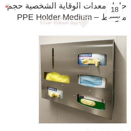
ملفات الشركة
حامل معدات الوقاية الشخصية حجم
عروض حصرية للشركات خصم 30%
18
متوسط – PPE Holder Medium
ديسمبر