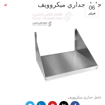
ملفات الشركة
حامل جداري ميكروويف
عروض حصرية للشركات خصم 30%
06
فبراير
حامل جداري ميكروويف