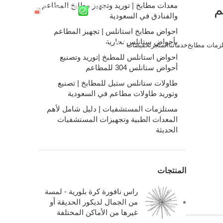
معدات مطابخ | توريد وتجهيز مطابخ المطاعم
واتساب
ملفات الشركة
والفنادق في السعودية
احواض مطابخ استانلس | تجهيز المطاعم
بأحواض ستانلس تجارية
زمات مطابخ
خدماتنا
المتجر
تخفيضات
0
/
0.00
ر.س
احواض استانلس للمطبخ |توريد وتصنيع
أحواض ستانلس 304 للمطاعم
طاولات ستانلس ستيل للمطابخ | تصنيع
وتوريد طاولات مطاعم في السعودية
مستلزمات المستشفيات | دليل شامل لأهم
المعدات الطبية وتجهيزات المستشفيات
الحديثة
المنتجات
راس نافورة كرة بلورية - لمسة
من الجمال لديكور الحديقة أو
غيرها من الأماكن المختلفة