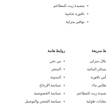
مصيدة زيت للمطاعم
نافورة شامية
نوافير منزلية
ط سريعة
روابط هامة
ال منزلي
من نحن
ستائر المائية
المتجر
س نافورة
المدونة
طاس ماء
سياسة الإرجاع
يدة زيت للمطاعم
سياسة الخصوصية
ايات طولية
سياسة الشحن والتوصيل