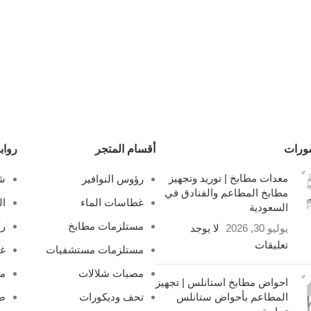
ورات
أقسام المتجر
رواب
معدات مطابخ | توريد وتجهيز
رؤوس النوافير
شل
مطابخ المطاعم والفنادق في
غطاسات الماء
ال
السعودية
مستلزمات مطابخ
رأ
يوليو 30, 2026
لا يوجد
تعليقات
مستلزمات مستشفيات
غ
مصبات شلالات
مص
احواض مطابخ استانلس | تجهيز
المطاعم بأحواض ستانلس
تحف وديكورات
صف