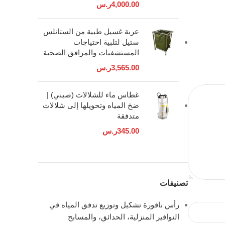
4,000.00
ر.س
عربة غسيل طبية من الستانلس
ستيل لتلبية احتياجات
المستشفيات والمرافق الصحية
3,565.00
ر.س
غطاس ماء للشلالات (صيني) |
ضخ المياه وتحويلها إلى شلالات
متدفقة
345.00
ر.س
تصنيفات
رأس نافورة تشكيل وتوزيع تدفق المياه في
النوافير المنزلية، الحدائق، والمسابح