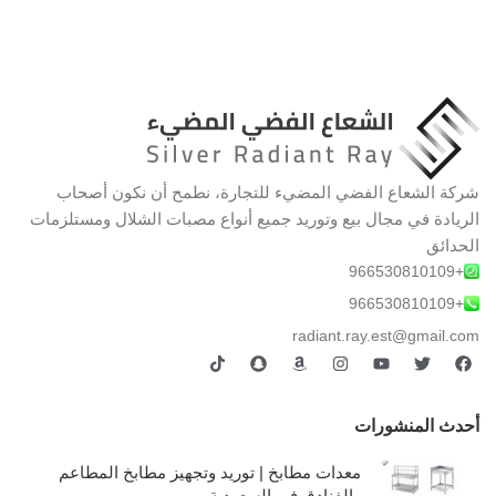
شركة الشعاع الفضي المضيء للتجارة، نطمح أن نكون أصحاب
الريادة في مجال بيع وتوريد جميع أنواع مصبات الشلال ومستلزمات
الحدائق
+966530810109
+966530810109
radiant.ray.est@gmail.com
أحدث المنشورات
معدات مطابخ | توريد وتجهيز مطابخ المطاعم
والفنادق في السعودية