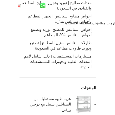
معدات مطابخ | توريد وتجهيز مطابخ المطاعم
واتساب
ملفات الشركة
والفنادق في السعودية
احواض مطابخ استانلس | تجهيز المطاعم
بأحواض ستانلس تجارية
زمات مطابخ
خدماتنا
المتجر
تخفيضات
0
/
0.00
ر.س
احواض استانلس للمطبخ |توريد وتصنيع
أحواض ستانلس 304 للمطاعم
طاولات ستانلس ستيل للمطابخ | تصنيع
وتوريد طاولات مطاعم في السعودية
مستلزمات المستشفيات | دليل شامل لأهم
المعدات الطبية وتجهيزات المستشفيات
الحديثة
المنتجات
عربة طبية مستطيلة من
الستانلس ستيل مع درجين
ورفين