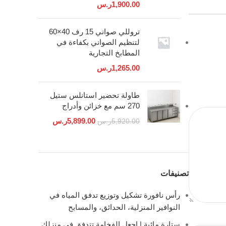
1,900.00
ر.س
تروللي صواني 15 رف 40×60
لتنظيم الصواني بكفاءة في
المطابخ التجارية
1,265.00
ر.س
طاولة تحضير استانلس ستيل
270 سم مع خزائن وأدراج
5,899.00
ر.س
5,920.00
ر.س
تصنيفات
رأس نافورة تشكيل وتوزيع تدفق المياه في
النوافير المنزلية، الحدائق، والمسابح
ستارة مائية | اجعل الفخامة تتدفق في منزلك