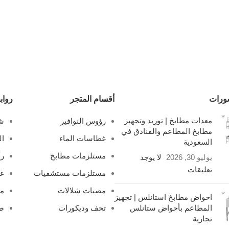
ورات
أقسام المتجر
رواب
معدات مطابخ | توريد وتجهيز
رؤوس النوافير
شل
مطابخ المطاعم والفنادق في
غطاسات الماء
ال
السعودية
مستلزمات مطابخ
رأ
يوليو 30, 2026
لا يوجد
تعليقات
مستلزمات مستشفيات
غ
مصبات شلالات
مص
احواض مطابخ استانلس | تجهيز
المطاعم بأحواض ستانلس
تحف وديكورات
صف
تجارية