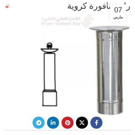
ملفات الشركة
راس نافورة كروية
عروض حصرية للشركات خصم 30%
07
مارس