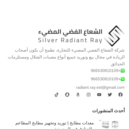
شركة الشعاع الفضي المضيء للتجارة، نطمح أن نكون أصحاب
الريادة في مجال بيع وتوريد جميع أنواع مصبات الشلال ومستلزمات
الحدائق
+966530810109
+966530810109
radiant.ray.est@gmail.com
أحدث المنشورات
معدات مطابخ | توريد وتجهيز مطابخ المطاعم
والفنادق في السعودية