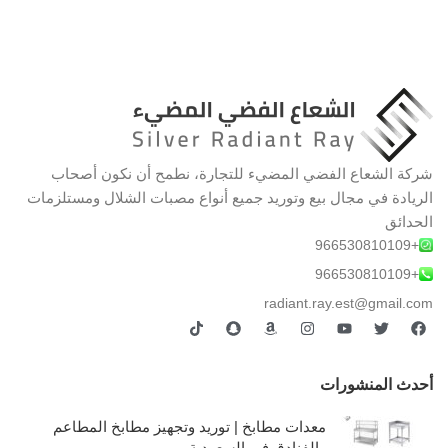
شركة الشعاع الفضي المضيء للتجارة، نطمح أن نكون أصحاب
الريادة في مجال بيع وتوريد جميع أنواع مصبات الشلال ومستلزمات
الحدائق
+966530810109
+966530810109
radiant.ray.est@gmail.com
أحدث المنشورات
معدات مطابخ | توريد وتجهيز مطابخ المطاعم
والفنادق في السعودية